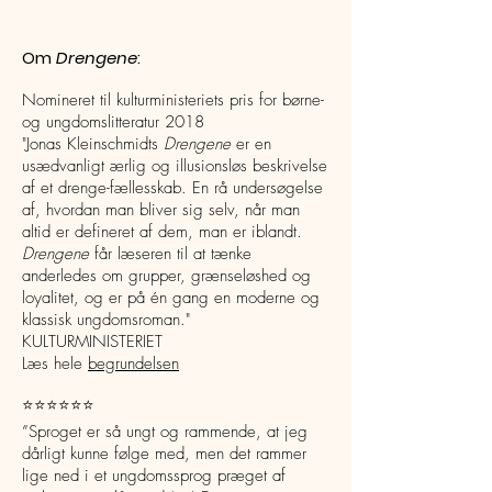
Om
Drengene
:
Nomineret til kulturministeriets pris for børne-
og ungdomslitteratur 2018
"Jonas Kleinschmidts
Drengene
er en
usædvanligt ærlig og illusionsløs beskrivelse
af et drenge-fællesskab. En rå undersøgelse
af, hvordan man bliver sig selv, når man
altid er defineret af dem, man er iblandt.
Drengene
får læseren til at tænke
anderledes om grupper, grænseløshed og
loyalitet, og er på én gang en moderne og
klassisk ungdomsroman."
KULTURMINISTERIET
Læs hele
begrundelsen
⭐️⭐️⭐️
⭐️⭐️⭐️
”Sproget er så ungt og rammende, at jeg
dårligt kunne følge med, men det rammer
lige ned i et ungdomssprog præget af