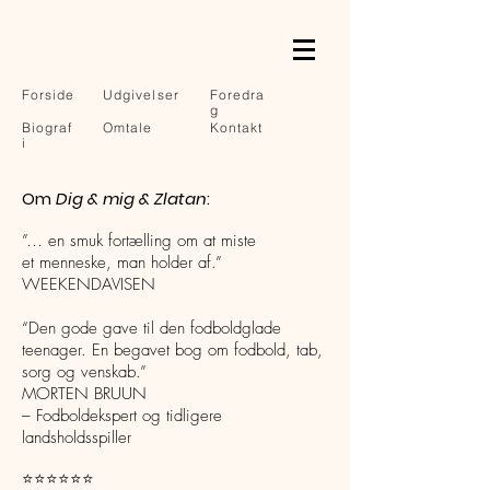
Forside
Udgivelser
Foredra
g
Biograf
Omtale
Kontakt
i
Om
Dig & mig & Zlatan
:
”… en smuk fortælling om at miste
et menneske, man holder af.”
WEEKENDAVISEN
“Den gode gave til den fodboldglade
teenager. En begavet bog om fodbold, tab,
sorg og venskab.”
MORTEN BRUUN
– Fodboldekspert og tidligere
landsholdsspiller
⭐️⭐️⭐️
⭐️⭐️⭐️