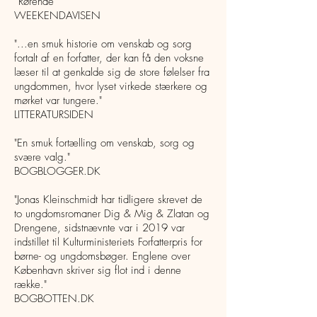
“Rørende"
WEEKENDAVISEN
"...en smuk historie om venskab og sorg
fortalt af en forfatter, der kan få den voksne
læser til at genkalde sig de store følelser fra
ungdommen, hvor lyset virkede stærkere og
mørket var tungere."
LITTERATURSIDEN
"En smuk fortælling om venskab, sorg og
svære valg."
BOGBLOGGER.DK
"Jonas Kleinschmidt har tidligere skrevet de
to ungdomsromaner Dig & Mig & Zlatan og
Drengene, sidstnævnte var i 2019 var
indstillet til Kulturministeriets Forfatterpris for
børne- og ungdomsbøger. Englene over
København skriver sig flot ind i denne
række."
BOGBOTTEN.DK