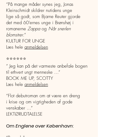
“På mange måder synes jeg, Jonas
Kleinschmidt skildrer nutidens unge
lige så godt, som Bjarne Reuter gjorde
det med 60’ernes unge i Brønshøj i
romanerne
Zappa
og
Når snerlen
blomstrer
.”
KULTUR FOR UNGE
Læs hele
anmeldelsen
⭐️⭐️⭐️
⭐️⭐️⭐️
” Jeg kan på det varmeste anbefale bogen
til ethvert ungt menneske …”
BOOK ME UP, SCOTTY
Læs hele
anmeldelsen​
“Flot debutroman om at være en dreng
i krise og om vigtigheden af gode
venskaber …”
LEKTØRUDTALELSE
Om
Englene over København
: