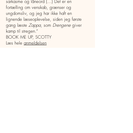
sarkasme og låneord (...) Det er en
fortælling om venskab, grænser og
ungdomsliv, og jeg har ikke haft en
lignende læseoplevelse, siden jeg første
gang læste
Zappa
, som
Drengene
giver
kamp til stregen.”
BOOK ME UP, SCOTTY
Læs hele
anmeldelsen
"Hvis du som forældre ikke synes, du skal
blande dig i dit unge barns liv, så
læs
Drengene
! Romanen kan også fungere
som et godt afsæt i undervisningen i
forbindelse med snak om alkoholpolitik eller i
arbejdet med temaet venskaber."
BAUSAGER BOOKS
Læs hele
anmeldelsen
"Det er ikke fordi bogen som sådan taler om
ungdomsproblematikker man ikke er stødt på
før, men Jonas Kleinschmidt gør det på en
måde der føles helt ny og uundværlig, og
som for litteraturkendere bedst kan